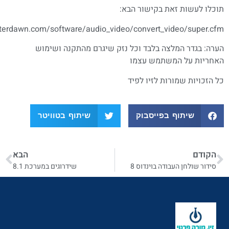
זאת בקישור הבא:
http://www.afterdawn.com/software/audio_video/convert_vid
מלצה בלבד וכל נזק שיגרם מהתקנה ושימוש
המשתמש עצמו
ורות לזיו לפיד
ף בפייסבוק
שיתוף בטוויטר
הבא
בודה בוינדוס 8
שידרוגים במערכת 8.1