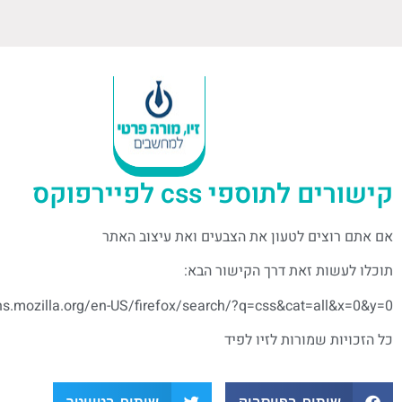
קישורים לתוספי css לפיירפוקס
אם אתם רוצים לטעון את הצבעים ואת עיצוב האתר
תוכלו לעשות זאת דרך הקישור הבא:
ns.mozilla.org/en-US/firefox/search/?q=css&cat=all&x=0&y=0
כל הזכויות שמורות לזיו לפיד
שיתוף בפייסבוק
שיתוף בטוויטר