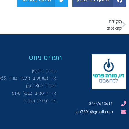
הקודם
קוואנטום
תפריט ניווט
בעיות במסמך
איך משתפים מסמך בוורד 365
אופיס 365 בענן
איך חוסמים בגוגל פלוס
איך יוצרים קמפיין
073-7613611
zin7691@gmail.com