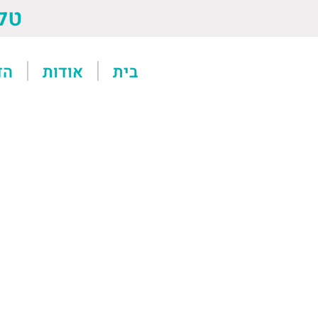
טל: 13611
בית
אודות
הד