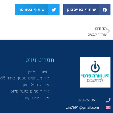
שיתוף בפייסבוק
שיתוף בטוויטר
הקודם
שחזור קבצים
תפריט ניווט
בעיות במסמך
איך משתפים מסמך בוורד 365
אופיס 365 בענן
איך חוסמים בגוגל פלוס
איך יוצרים קמפיין
073-7613611
zin7691@gmail.com