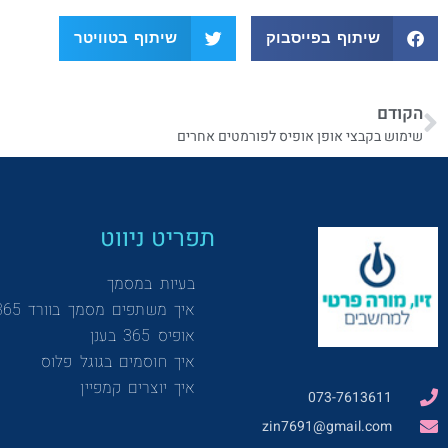
שיתוף בפייסבוק
שיתוף בטוויטר
הקודם
שימוש בקבצי אופן אופיס לפורמטים אחרים
תפריט ניווט
בעיות במסמך
איך משתפים מסמך בוורד 365
אופיס 365 בענן
איך חוסמים בגוגל פלוס
איך יוצרים קמפיין
073-7613611
zin7691@gmail.com