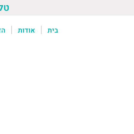
טל: 13611
בית
אודות
הד