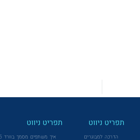
תפריט ניווט
תפריט ניווט
הדרכה למבוגרים
איך משתפים מסמך בוורד 365