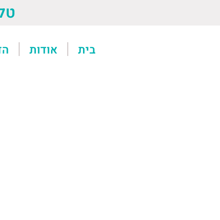
טל: 13611
בית
אודות
הד