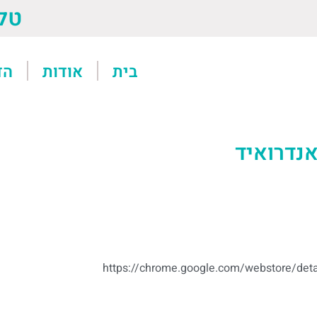
טל: 13611
בית
אודות
הד
אנדרואיד
https://chrome.google.com/webstore/det