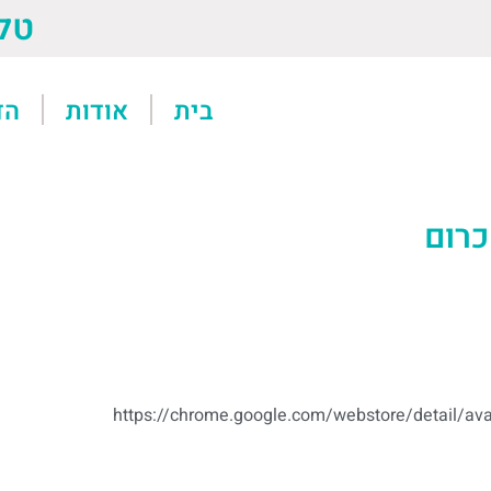
טל: 13611
בית
אודות
הד