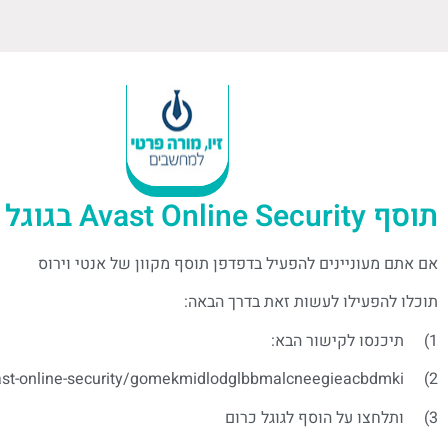
תוסף Avast Online Security בגוגל כרום
אם אתם מעוניינים להפעיל בדפדפן תוסף מקוון של אנטי וירוס
תוכלו להפעילו לעשות זאת בדרך הבאה:
1) תיכנסו לקישור הבא:
2) https://chrome.google.com/webstore/detail/avast-online-security/gomekmidlodglbbmalcneegieacbdmki
3) ותלחצו על הוסף לגוגל כרום