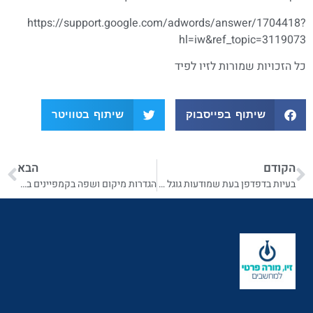
https://support.google.com/adwords/answer/1704418?
hl=iw&ref_topic=3119073
כל הזכויות שמורות לזיו לפיד
שיתוף בפייסבוק
שיתוף בטוויטר
הקודם
הבא
בעיות בדפדפן בעת שמודעות גוגל אדוארס מופיעות
הגדרות מיקום ושפה בקמפיינים בגוגל אדוורס