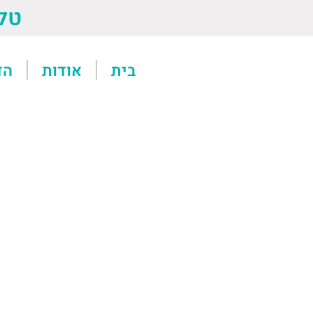
טל: 13611
בית
אודות
הד