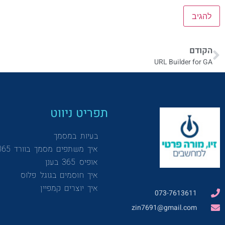
הקודם
URL Builder for GA
תפריט ניווט
בעיות במסמך
איך משתפים מסמך בוורד 365
אופיס 365 בענן
איך חוסמים בגוגל פלוס
איך יוצרים קמפיין
073-7613611
zin7691@gmail.com