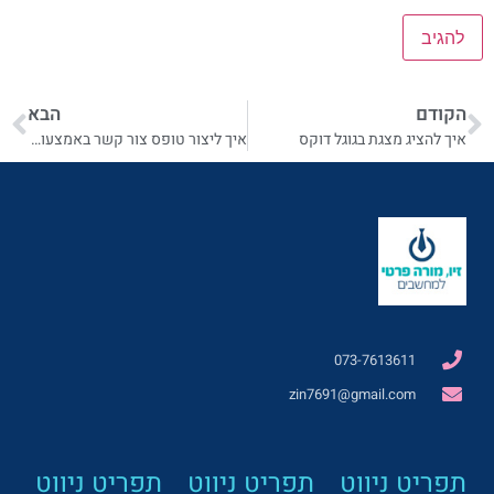
הקודם
הבא
איך להציג מצגת בגוגל דוקס
איך ליצור טופס צור קשר באמצעות גוגל דוקס
073-7613611
zin7691@gmail.com
תפריט ניווט
תפריט ניווט
תפריט ניווט