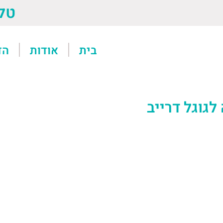
טל: 13611
בית
אודות
הד
גוגל דרייב