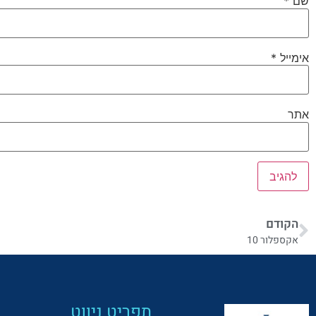
שם
*
אימייל
*
אתר
הקודם
אקספלור 10
תפריט ניווט