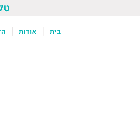
טל: 13611
בית
אודות
הד