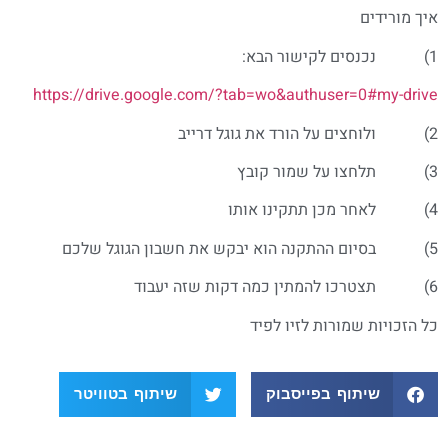
איך מורידים
1) נכנסים לקישור הבא:
https://drive.google.com/?tab=wo&authuser=0#my-drive
2) ולוחצים על הורד את גוגל דרייב
3) תלחצו על שמור קובץ
4) לאחר מכן תתקינו אותו
5) בסיום ההתקנה הוא יבקש את חשבון הגוגל שלכם
6) תצטרכו להמתין כמה דקות שזה יעבוד
כל הזכויות שמורות לזיו לפיד
שיתוף בפייסבוק
שיתוף בטוויטר