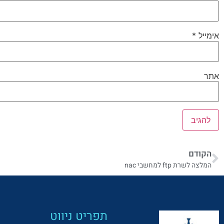
אימייל
*
אתר
הקודם
המלצה לשרת ftp למחשבי nac
תפריט ניווט