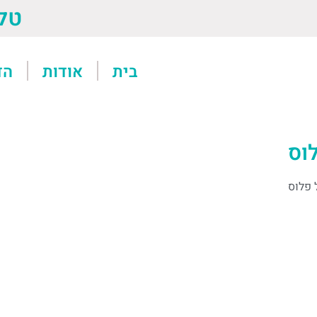
טל: 13611
בית
אודות
הד
וס
 פלוס