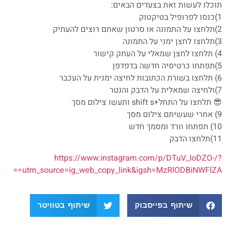
תוכלו לעשות זאת בצעדים הבאים:
1)כנסו לפרופיל בטיקטוק
2)תלחצו על התמונה או סרטון שאתם רוצים להעתיק
3)תלחצו לחצן ימני על התמונה
4) תלחצו לחצן שמאלי על העתק קישור
5)תפתחו כרטיסיה חדשה בדפדפן
6) תלחצו בשורת הכתובות לחיצה ימנית על העכבר
7)ולחיצה שמאלית על הדבק והנטר
😎 תלחצו על התחל+shift s ותעשו צילום מסך
9) אחרי שעשיתם צילום מסך
10) תפתחו וורד ומסמך חדש
11)תלחצו הדבק
https://www.instagram.com/p/DTuV_IoDZO-/?
utm_source=ig_web_copy_link&igsh=MzRlODBiNWFlZA==
שיתוף בפייסבוק
שיתוף בטוויטר