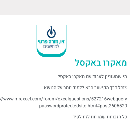
מאקרו באקסל
מי שמעוניין לעבוד עם מאקרו באקסל
:יוכל דרך הקישור הבא ללמוד יותר על הנושא
://www.mrexcel.com/forum/excel­questions/527216­web­query-
password­protected­site.html#post2606520
כל הזכויות שמורות לזיו לפיד