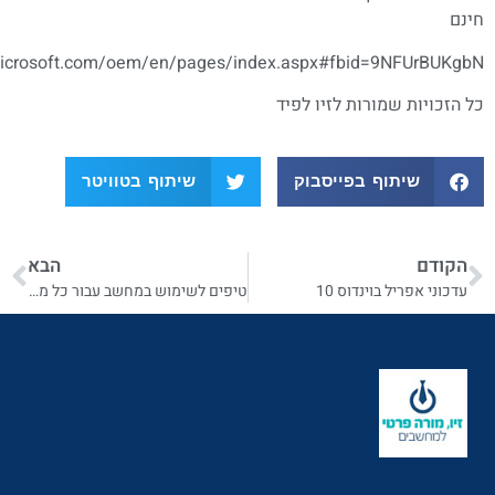
https://www.microsoft.com/oem/en/pages/index.aspx#fbid
רות לזיו לפיד
 בפייסבוק
שיתוף בטוויטר
הבא
נדוס 10
טיפים לשימוש במחשב עבור כל מבוגר עם מחסום טכנולוגי