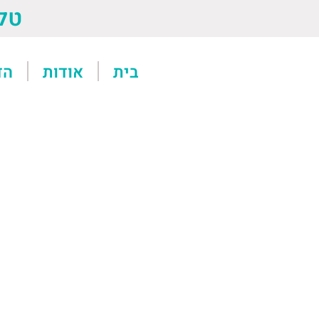
טל: 13611
בית
אודות
הד