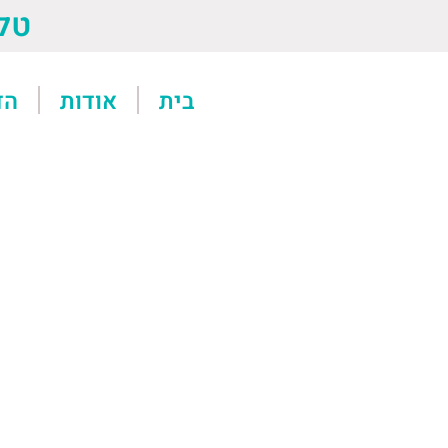
טל: 13611
בית
אודות
הד