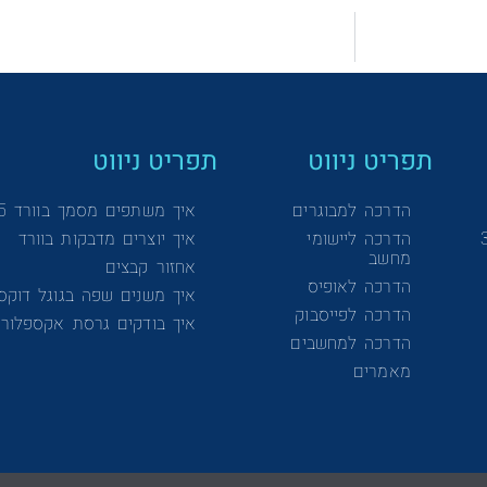
תפריט ניווט
תפריט ניווט
הדרכה למבוגרים
איך משתפים מסמך בוורד 365
הדרכה ליישומי
איך יוצרים מדבקות בוורד
מחשב
אחזור קבצים
הדרכה לאופיס
איך משנים שפה בגוגל דוקס
הדרכה לפייסבוק
איך בודקים גרסת אקספלורר
הדרכה למחשבים
מאמרים