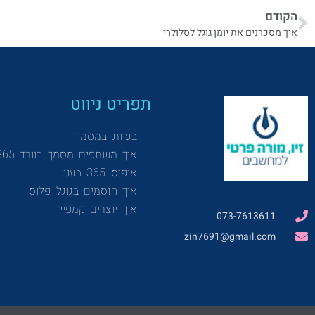
הקודם
איך מסכרנים את יומן גוגל לסלולרי
תפריט ניווט
בעיות במסמך
איך משתפים מסמך בוורד 365
אופיס 365 בענן
איך חוסמים בגוגל פלוס
איך יוצרים קמפיין
073-7613611
zin7691@gmail.com