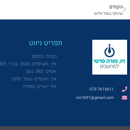
הקודם
שיתוף בגוגל פלוס
תפריט ניווט
בעיות במסמך
איך משתפים מסמך בוורד 365
אופיס 365 בענן
איך חוסמים בגוגל פלוס
איך יוצרים קמפיין
073-7613611
zin7691@gmail.com