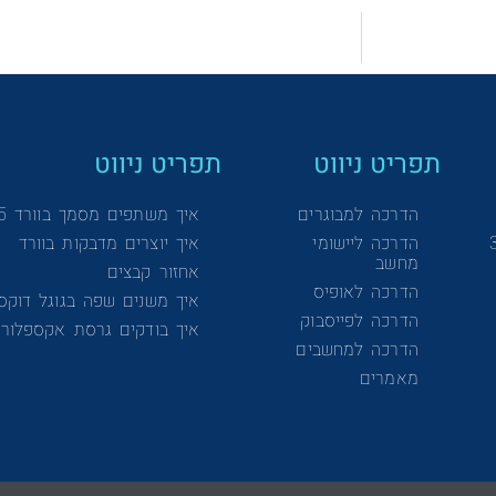
תפריט ניווט
תפריט ניווט
הדרכה למבוגרים
איך משתפים מסמך בוורד 365
הדרכה ליישומי
איך יוצרים מדבקות בוורד
מחשב
אחזור קבצים
הדרכה לאופיס
איך משנים שפה בגוגל דוקס
הדרכה לפייסבוק
איך בודקים גרסת אקספלורר
הדרכה למחשבים
מאמרים