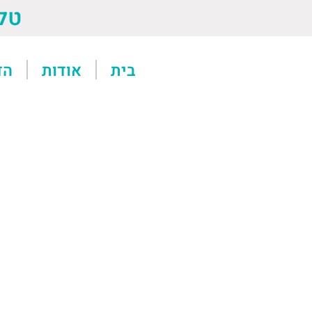
טל: 13611
בית
אודות
הד